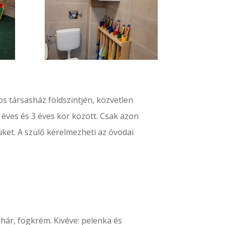
s társasház földszintjén, közvetlen
1 éves és 3 éves kor között. Csak azon
üket.
A szülő kérelmezheti az óvodai
hár, fogkrém. Kivéve: pelenka és