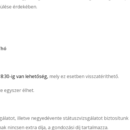
rülése érdekében.
t/hó
:30-ig van lehetőség,
mely ez esetben visszatéríthető.
te egyszer élhet.
álatot, illetve negyedévente státuszvizsgálatot biztosítun
ak nincsen extra díja, a gondozási díj tartalmazza.