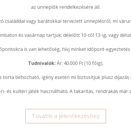
az ünneplők rendelkezésére áll.
ó családdal vagy barátokkal tervezett ünneplésről, mi várun
baton és vasárnap tartjuk: délelőtt 10-től 13-ig, vagy délut
őpontokra is van lehetőség, hívj minket időpont-egyeztetés 
Tudnivalók:
Ár: 40.000 Ft (10 főig).
 és torta behozható, igény esetén mi biztosítjuk plusz díjazás
ri- és kültéri játék használható.
A takarítás, rendrakás már 
Tovább a jelentkezéshez