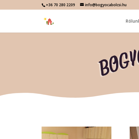
+36 70 280 2209
info@bogyocabolcsi.hu
Rólun