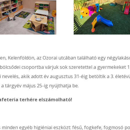
en, Kelenföldön, az Ozorai utcában található egy négylakáso
di bölcsődei csoportba várjuk sok szeretettel a gyermekeket 
evelés, akik adott év augusztus 31-éig betöltik a 3. életév
 a tárgyév
május 25-ig
nyújthatja be.
 cafeteria terhére elszámolható!
s minden egyéb higiéniai eszközt: fésű, fogkefe, fogmosó po