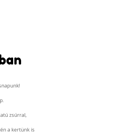
ában
ésnapunk!
p.
atú zsúrral,
etén a kertünk
is