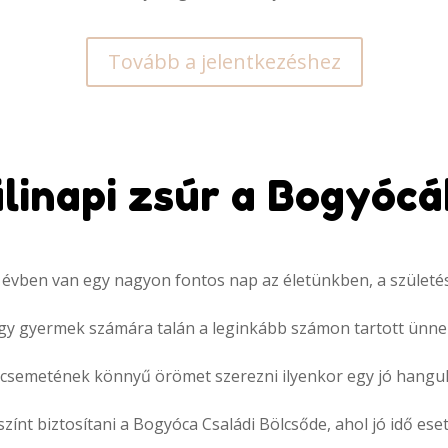
Tovább a jelentkezéshez
linapi zsúr a Bogyóc
 évben van egy nagyon fontos nap az életünkben, a szület
gy gyermek számára talán a leginkább számon tartott ünne
csemetének könnyű örömet szerezni ilyenkor egy jó hangul
színt biztosítani a Bogyóca Családi Bölcsőde,
ahol jó idő es