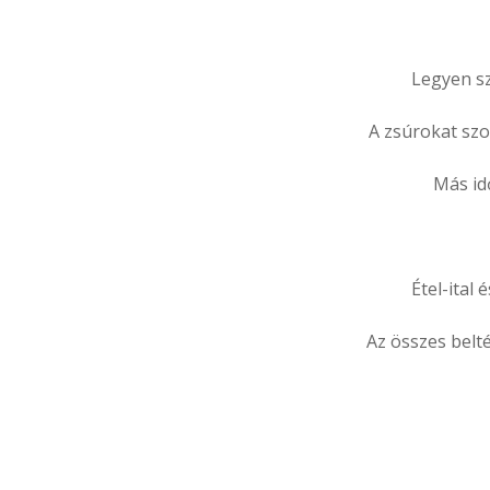
Legyen sz
A zsúrokat szom
Más id
Étel-ital
Az összes belté