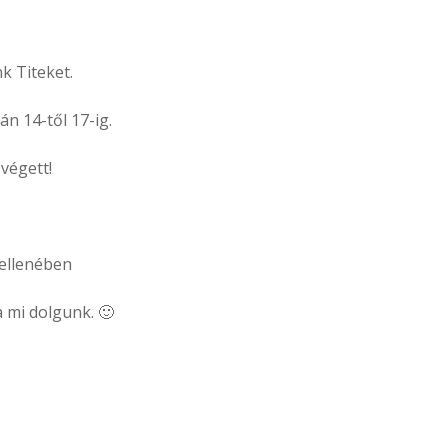
k Titeket.
án 14-től 17-ig.
végett!
 ellenében
a mi dolgunk. 🙂