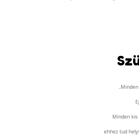
Szü
..Minden
E
Minden kis 
ehhez tud hely