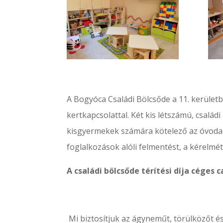
A Bogyóca Családi Bölcsőde a 11. kerületb
kertkapcsolattal. Két kis létszámú, csalá
kisgyermekek számára kötelező az óvodai n
foglalkozások alóli felmentést,
a kérelmét
A családi bölcsőde térítési díja céges
Mi biztosítjuk az ágyneműt, törülközőt é