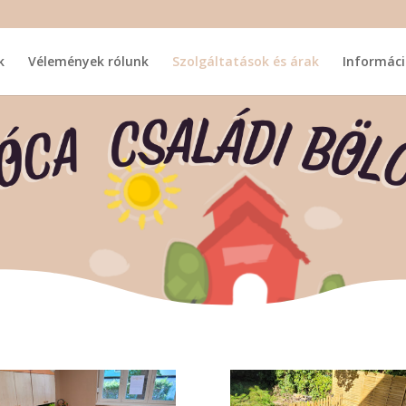
k
Vélemények rólunk
Szolgáltatások és árak
Informáci